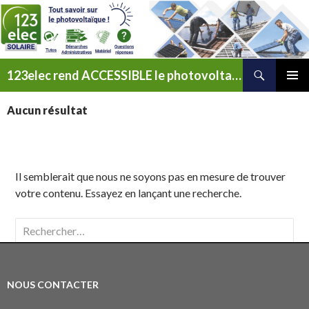
Recherche
123elec rend ACCESSIBLE le photovoltaïque
ALLER
MENU
AU
PRINCI
Aucun résultat
CONTENU
Il semblerait que nous ne soyons pas en mesure de trouver
votre contenu. Essayez en lançant une recherche.
Rechercher :
NOUS CONTACTER