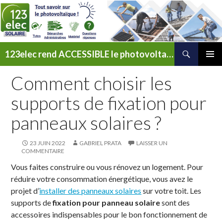
Recherche
123elec rend ACCESSIBLE le photovoltaïque
ALLER
MENU
AU
Comment choisir les
PRINCI
CONTENU
supports de fixation pour
panneaux solaires ?
23 JUIN 2022
GABRIEL PRATA
LAISSER UN
COMMENTAIRE
Vous faites construire ou vous rénovez un logement. Pour
réduire votre consommation énergétique, vous avez le
projet d’
installer des panneaux solaires
sur votre toit. Les
supports de
fixation pour panneau solaire
sont des
accessoires indispensables pour le bon fonctionnement de