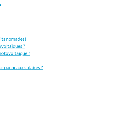
s
(kits nomades)
ovoltaïques ?
photovoltaïque ?
ur panneaux solaires ?